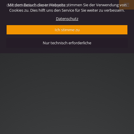
This
Mit dem Besuch dieser Webseite stimmen Sie der Verwendung von
Göltzschtalbrücke im Vogtland
is
The media could not be loaded, either
Cookies zu. Dies hilft uns den Service für Sie weiter zu verbessern.
a
modal
08.08.2026
07:00
because the server or network failed or
Datenschutz
window.
because the format is not supported.
Ich stimme zu
Nur technisch erforderliche